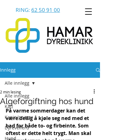
RING:
62 50 91 00
Innlegg
Alle innlegg
2 min lesing
Alle innlegg
Algeforgiftning hos hund
Katt
På varme sommerdager kan det 
Kanin/gnager
være deilig å kjøle seg ned med et 
bad for både to- og firbeinte. Som 
Dyrevelferd
oftest er dette helt trygt. Man skal 
Hund