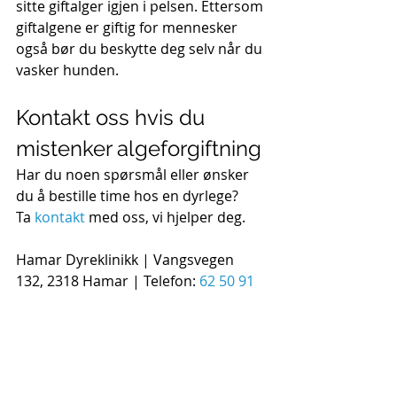
sitte giftalger igjen i pelsen. Ettersom 
giftalgene er giftig for mennesker 
også bør du beskytte deg selv når du 
vasker hunden.
Kontakt oss hvis du 
mistenker algeforgiftning
Har du noen spørsmål eller ønsker 
du å bestille time hos en dyrlege? 
Ta 
kontakt
 med oss, vi hjelper deg.
Hamar Dyreklinikk | Vangsvegen 
132, 2318 Hamar | Telefon: 
62 50 91 
00
 | E-
post: 
post@hamardyreklinikk.no
Følg oss på 
Facebook
.
Dyrevelferd