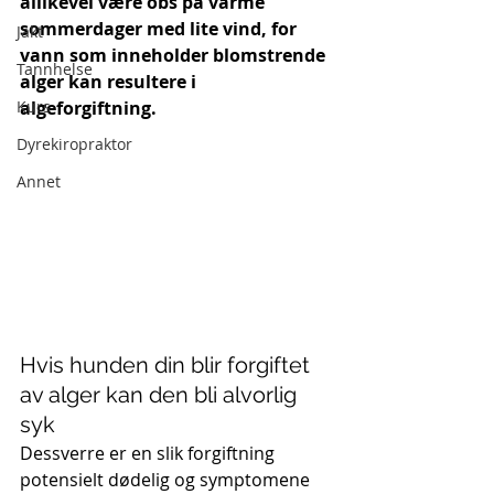
allikevel være obs på varme 
sommerdager med lite vind, for 
Jakt
vann som inneholder blomstrende 
Tannhelse
alger kan resultere i 
Kurs
algeforgiftning.
Dyrekiropraktor
Annet
Hvis hunden din blir forgiftet 
av alger kan den bli alvorlig 
syk
Dessverre er en slik forgiftning 
potensielt dødelig og symptomene 